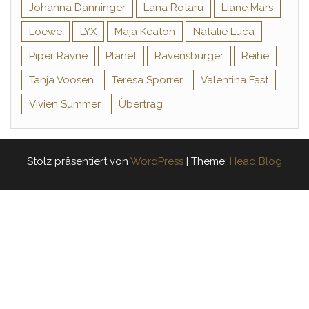
Johanna Danninger
Lana Rotaru
Liane Mars
Loewe
LYX
Maja Keaton
Natalie Luca
Piper Rayne
Planet
Ravensburger
Reihe
Tanja Voosen
Teresa Sporrer
Valentina Fast
Vivien Summer
Übertrag
Stolz präsentiert von
WordPress
|
Theme:
Head Blog