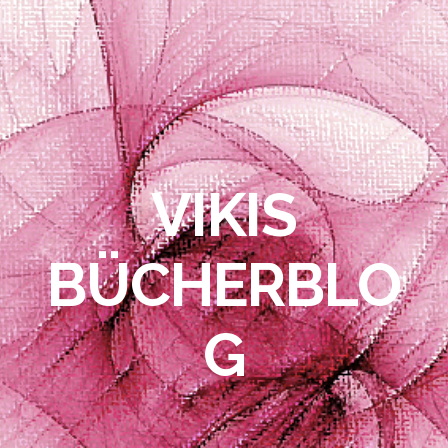
VIKIS
BÜCHERBLO
G