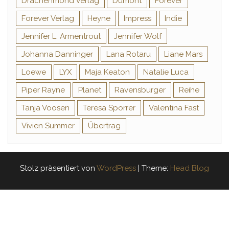
Drachenmond Verlag
Dumont
Forever
Forever Verlag
Heyne
Impress
Indie
Jennifer L. Armentrout
Jennifer Wolf
Johanna Danninger
Lana Rotaru
Liane Mars
Loewe
LYX
Maja Keaton
Natalie Luca
Piper Rayne
Planet
Ravensburger
Reihe
Tanja Voosen
Teresa Sporrer
Valentina Fast
Vivien Summer
Übertrag
Stolz präsentiert von
WordPress
|
Theme:
Head Blog