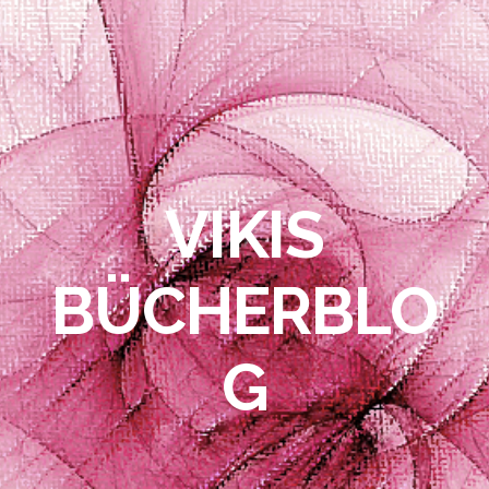
VIKIS
BÜCHERBLO
G