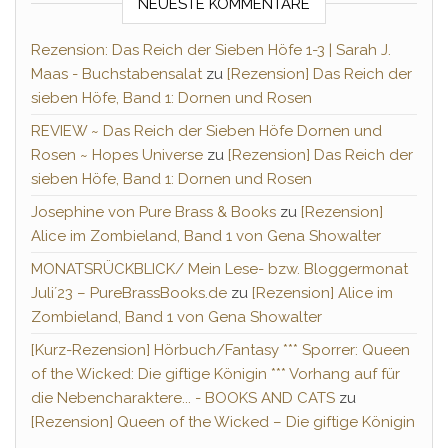
NEUESTE KOMMENTARE
Rezension: Das Reich der Sieben Höfe 1-3 | Sarah J.
Maas - Buchstabensalat
zu
[Rezension] Das Reich der
sieben Höfe, Band 1: Dornen und Rosen
REVIEW ~ Das Reich der Sieben Höfe Dornen und
Rosen ~ Hopes Universe
zu
[Rezension] Das Reich der
sieben Höfe, Band 1: Dornen und Rosen
Josephine von Pure Brass & Books
zu
[Rezension]
Alice im Zombieland, Band 1 von Gena Showalter
MONATSRÜCKBLICK/ Mein Lese- bzw. Bloggermonat
Juli´23 – PureBrassBooks.de
zu
[Rezension] Alice im
Zombieland, Band 1 von Gena Showalter
[Kurz-Rezension] Hörbuch/Fantasy *** Sporrer: Queen
of the Wicked: Die giftige Königin *** Vorhang auf für
die Nebencharaktere... - BOOKS AND CATS
zu
[Rezension] Queen of the Wicked – Die giftige Königin