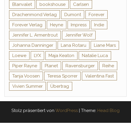
Blanvalet
bookshouse
Carlsen
Drachenmond Verlag
Dumont
Forever
Forever Verlag
Heyne
Impress
Indie
Jennifer L. Armentrout
Jennifer Wolf
Johanna Danninger
Lana Rotaru
Liane Mars
Loewe
LYX
Maja Keaton
Natalie Luca
Piper Rayne
Planet
Ravensburger
Reihe
Tanja Voosen
Teresa Sporrer
Valentina Fast
Vivien Summer
Übertrag
Stolz präsentiert von
WordPress
|
Theme:
Head Blog