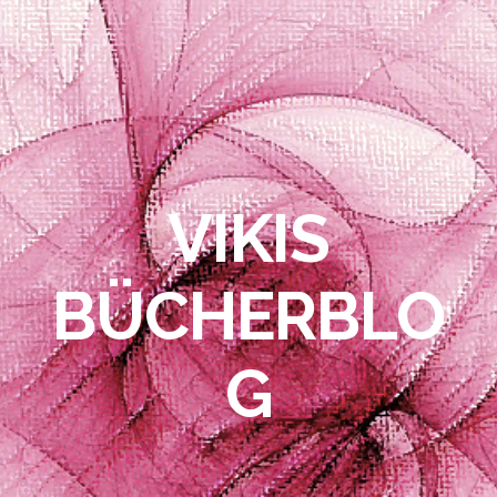
VIKIS
BÜCHERBLO
G