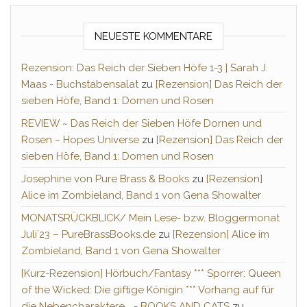
NEUESTE KOMMENTARE
Rezension: Das Reich der Sieben Höfe 1-3 | Sarah J.
Maas - Buchstabensalat
zu
[Rezension] Das Reich der
sieben Höfe, Band 1: Dornen und Rosen
REVIEW ~ Das Reich der Sieben Höfe Dornen und
Rosen ~ Hopes Universe
zu
[Rezension] Das Reich der
sieben Höfe, Band 1: Dornen und Rosen
Josephine von Pure Brass & Books
zu
[Rezension]
Alice im Zombieland, Band 1 von Gena Showalter
MONATSRÜCKBLICK/ Mein Lese- bzw. Bloggermonat
Juli´23 – PureBrassBooks.de
zu
[Rezension] Alice im
Zombieland, Band 1 von Gena Showalter
[Kurz-Rezension] Hörbuch/Fantasy *** Sporrer: Queen
of the Wicked: Die giftige Königin *** Vorhang auf für
die Nebencharaktere... - BOOKS AND CATS
zu