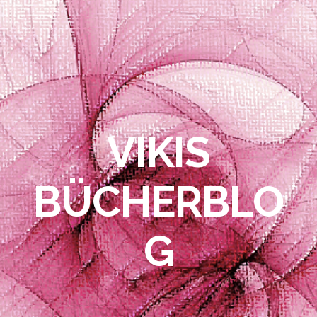
VIKIS
BÜCHERBLO
G