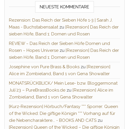
NEUESTE KOMMENTARE
Rezension: Das Reich der Sieben Höfe 1-3 | Sarah J.
Maas - Buchstabensalat
zu
[Rezension] Das Reich der
sieben Höfe, Band 1: Dornen und Rosen
REVIEW ~ Das Reich der Sieben Höfe Dornen und
Rosen ~ Hopes Universe
zu
[Rezension] Das Reich der
sieben Höfe, Band 1: Dornen und Rosen
Josephine von Pure Brass & Books
zu
[Rezension]
Alice im Zombieland, Band 1 von Gena Showalter
MONATSRÜCKBLICK/ Mein Lese- bzw. Bloggermonat
Juli´23 – PureBrassBooks.de
zu
[Rezension] Alice im
Zombieland, Band 1 von Gena Showalter
[Kurz-Rezension] Hörbuch/Fantasy *** Sporrer: Queen
of the Wicked: Die giftige Königin *** Vorhang auf für
die Nebencharaktere... - BOOKS AND CATS
zu
[Rezension] Queen of the Wicked – Die giftige Königin