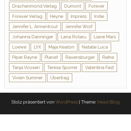
Drachenmond Verlag
Dumont
Forever
Forever Verlag
Heyne
Impress
Indie
Jennifer L. Armentrout
Jennifer Wolf
Johanna Danninger
Lana Rotaru
Liane Mars
Loewe
LYX
Maja Keaton
Natalie Luca
Piper Rayne
Planet
Ravensburger
Reihe
Tanja Voosen
Teresa Sporrer
Valentina Fast
Vivien Summer
Übertrag
Stolz präsentiert von
WordPress
|
Theme:
Head Blog