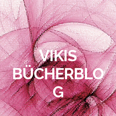
VIKIS
BÜCHERBLO
G