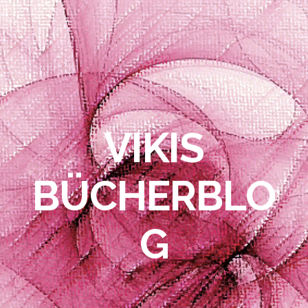
VIKIS
BÜCHERBLO
G