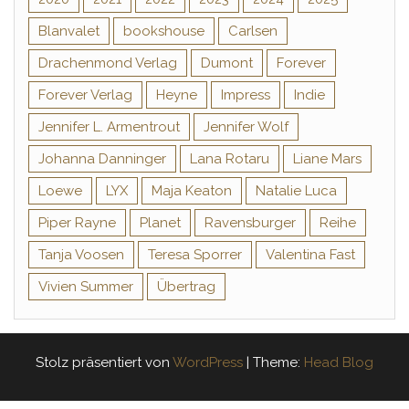
Blanvalet
bookshouse
Carlsen
Drachenmond Verlag
Dumont
Forever
Forever Verlag
Heyne
Impress
Indie
Jennifer L. Armentrout
Jennifer Wolf
Johanna Danninger
Lana Rotaru
Liane Mars
Loewe
LYX
Maja Keaton
Natalie Luca
Piper Rayne
Planet
Ravensburger
Reihe
Tanja Voosen
Teresa Sporrer
Valentina Fast
Vivien Summer
Übertrag
Stolz präsentiert von
WordPress
|
Theme:
Head Blog