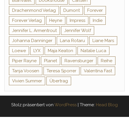
Blanvalet
bookshouse
Carlsen
Drachenmond Verlag
Dumont
Forever
Forever Verlag
Heyne
Impress
Indie
Jennifer L. Armentrout
Jennifer Wolf
Johanna Danninger
Lana Rotaru
Liane Mars
Loewe
LYX
Maja Keaton
Natalie Luca
Piper Rayne
Planet
Ravensburger
Reihe
Tanja Voosen
Teresa Sporrer
Valentina Fast
Vivien Summer
Übertrag
Stolz präsentiert von
WordPress
|
Theme:
Head Blog