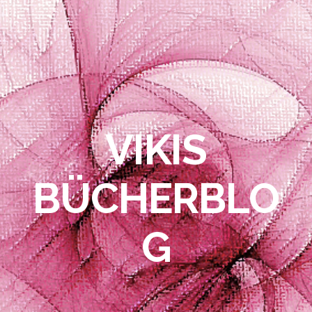
VIKIS
BÜCHERBLO
G