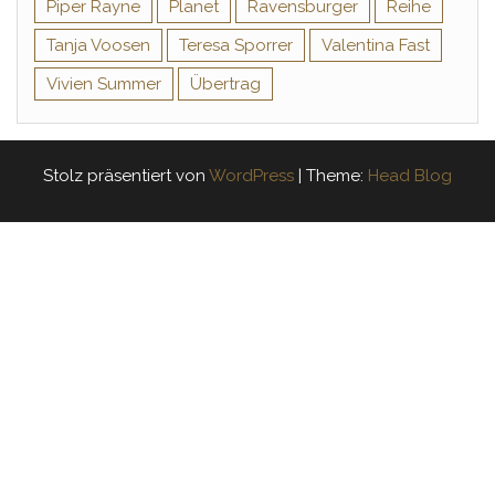
Piper Rayne
Planet
Ravensburger
Reihe
Tanja Voosen
Teresa Sporrer
Valentina Fast
Vivien Summer
Übertrag
Stolz präsentiert von
WordPress
|
Theme:
Head Blog