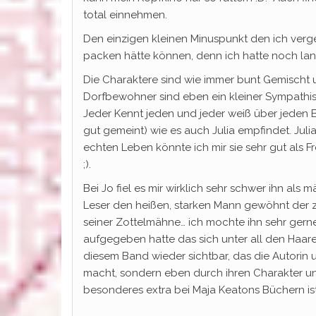
total einnehmen.
Den einzigen kleinen Minuspunkt den ich verge
packen hätte können, denn ich hatte noch lan
Die Charaktere sind wie immer bunt Gemischt u
Dorfbewohner sind eben ein kleiner Sympathi
Jeder Kennt jeden und jeder weiß über jeden
gut gemeint) wie es auch Julia empfindet. Julia i
echten Leben könnte ich mir sie sehr gut als Fre
;).
Bei Jo fiel es mir wirklich sehr schwer ihn al
Leser den heißen, starken Mann gewöhnt der zw
seiner Zottelmähne… ich mochte ihn sehr gerne
aufgegeben hatte das sich unter all den Haare
diesem Band wieder sichtbar, das die Autorin 
macht, sondern eben durch ihren Charakter un
besonderes extra bei Maja Keatons Büchern ist