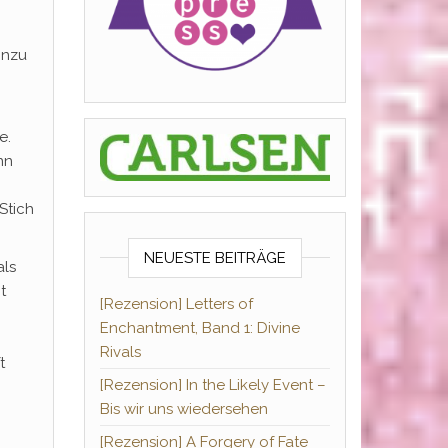
inzu
e.
nn
Stich
NEUESTE BEITRÄGE
als
t
[Rezension] Letters of
Enchantment, Band 1: Divine
Rivals
t
[Rezension] In the Likely Event –
Bis wir uns wiedersehen
[Rezension] A Forgery of Fate