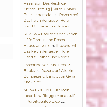
Rezension: Das Reich der
Sieben Höfe 1-3 | Sarah J. Maas -
Buchstabensalat
zu
[Rezension]
Das Reich der sieben Höfe,
Band 1: Dornen und Rosen
REVIEW ~ Das Reich der Sieben
Höfe Dornen und Rosen ~
Hopes Universe
zu
[Rezension]
Das Reich der sieben Höfe,
Band 1: Dornen und Rosen
Josephine von Pure Brass &
Books
zu
[Rezension] Alice im
Zombieland, Band 1 von Gena
Showalter
MONATSRÜCKBLICK/ Mein
Lese- bzw. Bloggermonat Juli´23
– PureBrassBooks.de
zu