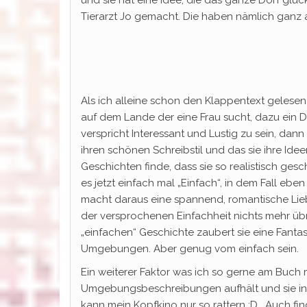
und sie hat eine Idee, die das ganze Dorf gl
Tierarzt Jo gemacht. Die haben nämlich ganz a
Als ich alleine schon den Klappentext gelese
auf dem Lande der eine Frau sucht, dazu ein 
verspricht Interessant und Lustig zu sein, dan
ihren schönen Schreibstil und das sie ihre Ide
Geschichten finde, dass sie so realistisch ges
es jetzt einfach mal „Einfach“, in dem Fall e
macht daraus eine spannend, romantische Li
der versprochenen Einfachheit nichts mehr übrig
„einfachen“ Geschichte zaubert sie eine Fanta
Umgebungen. Aber genug vom einfach sein.
Ein weiterer Faktor was ich so gerne am Buch m
Umgebungsbeschreibungen aufhält und sie in
kann mein Kopfkino nur so rattern :D. Auch fin