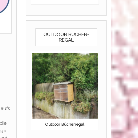
OUTDOOR BÜCHER-
REGAL
 aufs
die
Outdoor Bücherregal
uge