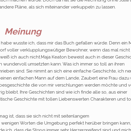
ücklich machen würde. Doch da hat sie die Rechnung ohne Julia
ndere Pläne, als sich miteinander verkuppeln zu lassen.
Meinung
n habe wusste ich, dass mir das Buch gefallen würde. Denn ein
Dorf voller verklupplungswütiger Bewohner, wenn das mal nicht
n weiß ich auch nicht.Maja Keaton beweist auch in dieser Geschi
en wundervoll umsetzten kann. Was ich immer so toll an ihren
chrieben sind. Sie nimmt an sich eine einfache Geschichte, ich n
ben einen einfachen Mann auf dem Lande, Zaubert eine Frau dazu
ebesgeschichte die von mir verschlungen werden möchte und 
 bleibt. Ihre Geschichten sind wie ich finde alle so, aus einer
stische Geschichte mit tollen Liebenswerten Charakteren und to
ag ist, dass sie sich nicht mit seitenlangem
 wenigen Worten die Umgebung perfekt herüber bringen kann,
de ich, dass die Storys immer sehr Herzergreifend sind und mic