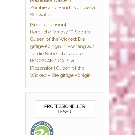
[Rezension] Alice im
Zombieland, Band 1 von Gena
Showalter
[Kurz-Rezension]
Hörbuch/Fantasy *** Sporrer:
Queen of the Wicked: Die
giftige Königin *** Vorhang auf
für die Nebencharaktere... -
BOOKS AND CATS
zu
[Rezension] Queen of the
Wicked – Die giftige Königin
PROFESSIONELLER
LESER