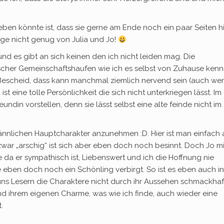
ben könnte ist, dass sie gerne am Ende noch ein paar Seiten h
ge nicht genug von Julia und Jo!
nd es gibt an sich keinen den ich nicht leiden mag. Die
scher Gemeinschaftshaufen wie ich es selbst von Zuhause kenn
 Bescheid, dass kann manchmal ziemlich nervend sein (auch we
st eine tolle Persönlichkeit die sich nicht unterkriegen lässt. Im
undin vorstellen, denn sie lässt selbst eine alte feinde nicht im 
s männlichen Hauptcharakter anzunehmen :D. Hier ist man einfach 
ar „arschig“ ist sich aber eben doch noch besinnt. Doch Jo mi
 da er sympathisch ist, Liebenswert und ich die Hoffnung nie
 eben doch noch ein Schönling verbirgt. So ist es eben auch in
uns Lesern die Charaktere nicht durch ihr Aussehen schmackhaf
d ihrem eigenen Charme, was wie ich finde, auch wieder eine
.