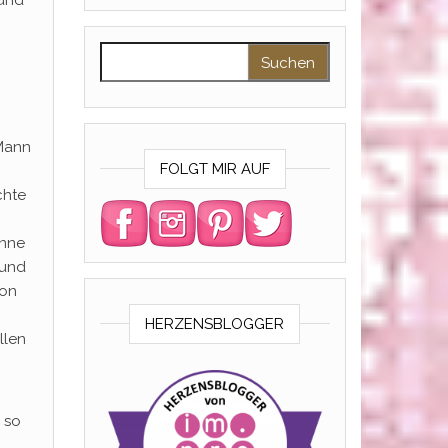
 und
Suchen nach:
 Mann
FOLGT MIR AUF
chte
enne
 und
von
HERZENSBLOGGER
llen
 so
h