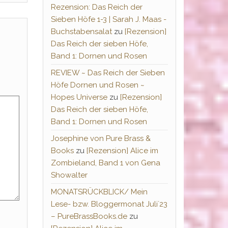
Rezension: Das Reich der
Sieben Höfe 1-3 | Sarah J. Maas -
Buchstabensalat
zu
[Rezension]
Das Reich der sieben Höfe,
Band 1: Dornen und Rosen
REVIEW ~ Das Reich der Sieben
Höfe Dornen und Rosen ~
Hopes Universe
zu
[Rezension]
Das Reich der sieben Höfe,
Band 1: Dornen und Rosen
Josephine von Pure Brass &
Books
zu
[Rezension] Alice im
Zombieland, Band 1 von Gena
Showalter
MONATSRÜCKBLICK/ Mein
Lese- bzw. Bloggermonat Juli´23
– PureBrassBooks.de
zu