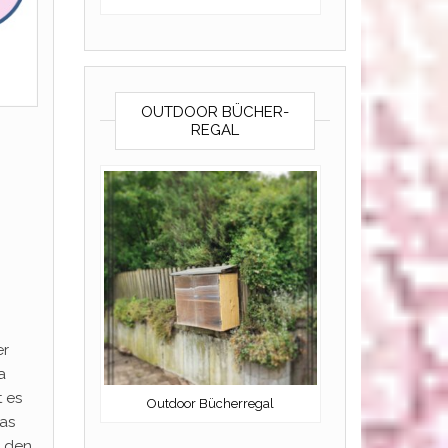
OUTDOOR BÜCHER-
REGAL
er
a
t es
Outdoor Bücherregal
das
l den