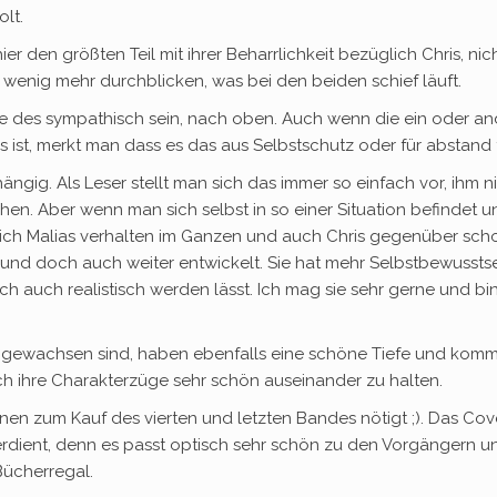
lt.
r den größten Teil mit ihrer Beharrlichkeit bezüglich Chris, nic
in wenig mehr durchblicken, was bei den beiden schief läuft.
e des sympathisch sein, nach oben. Auch wenn die ein oder a
 ist, merkt man dass es das aus Selbstschutz oder für abstand t
hängig. Als Leser stellt man sich das immer so einfach vor, ihm n
hen. Aber wenn man sich selbst in so einer Situation befindet u
de ich Malias verhalten im Ganzen und auch Chris gegenüber sch
ibt und doch auch weiter entwickelt. Sie hat mehr Selbstbewussts
h auch realistisch werden lässt. Ich mag sie sehr gerne und bi
ahl gewachsen sind, haben ebenfalls eine schöne Tiefe und kom
ch ihre Charakterzüge sehr schön auseinander zu halten.
inen zum Kauf des vierten und letzten Bandes nötigt ;). Das Cov
erdient, denn es passt optisch sehr schön zu den Vorgängern u
Bücherregal.