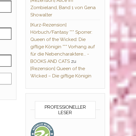
[Rezension] Alice im
Zombieland, Band 1 von Gena
Showalter
[Kurz-Rezension]
Hörbuch/Fantasy *** Sporrer:
Queen of the Wicked: Die
giftige Königin *** Vorhang auf
für die Nebencharaktere... -
BOOKS AND CATS
zu
[Rezension] Queen of the
Wicked – Die giftige Königin
PROFESSIONELLER
LESER