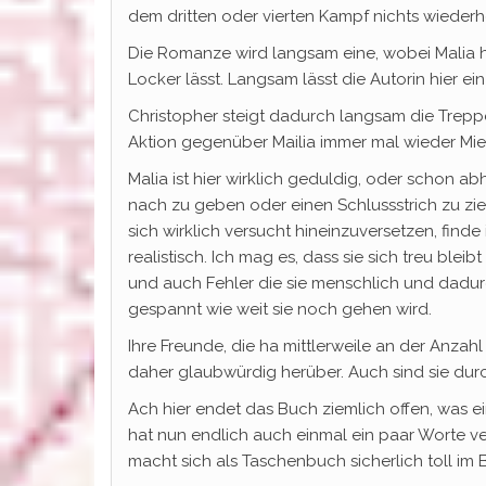
dem dritten oder vierten Kampf nichts wiederho
Die Romanze wird langsam eine, wobei Malia hie
Locker lässt. Langsam lässt die Autorin hier e
Christopher steigt dadurch langsam die Trepp
Aktion gegenüber Mailia immer mal wieder Mies
Malia ist hier wirklich geduldig, oder schon ab
nach zu geben oder einen Schlussstrich zu zie
sich wirklich versucht hineinzuversetzen, fin
realistisch. Ich mag es, dass sie sich treu ble
und auch Fehler die sie menschlich und dadurc
gespannt wie weit sie noch gehen wird.
Ihre Freunde, die ha mittlerweile an der Anz
daher glaubwürdig herüber. Auch sind sie dur
Ach hier endet das Buch ziemlich offen, was e
hat nun endlich auch einmal ein paar Worte v
macht sich als Taschenbuch sicherlich toll im 