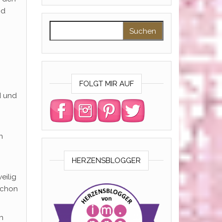
nd
Suchen nach:
FOLGT MIR AUF
d und
n
HERZENSBLOGGER
eilig
 schon
h