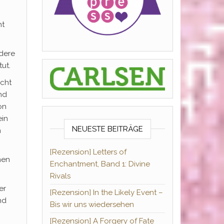
ht
ndere
ut.
icht
nd
on
ein
NEUESTE BEITRÄGE
n
[Rezension] Letters of
men
Enchantment, Band 1: Divine
Rivals
er
[Rezension] In the Likely Event –
nd
Bis wir uns wiedersehen
[Rezension] A Forgery of Fate