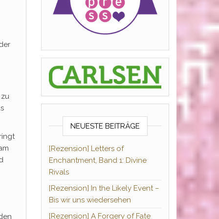
der
 zu
as
NEUESTE BEITRÄGE
ringt
sam
[Rezension] Letters of
d
Enchantment, Band 1: Divine
Rivals
[Rezension] In the Likely Event –
Bis wir uns wiedersehen
[Rezension] A Forgery of Fate
 den