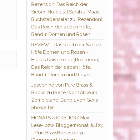
Rezension: Das Reich der
Sieben Höfe 1-3 | Sarah J. Maas -
Buchstabensalat
zu
[Rezension]
Das Reich der sieben Höfe,
Band 1: Dornen und Rosen
REVIEW ~ Das Reich der Sieben
Höfe Dornen und Rosen ~
Hopes Universe
zu
[Rezension]
Das Reich der sieben Höfe,
Band 1: Dornen und Rosen
Josephine von Pure Brass &
Books
zu
[Rezension] Alice im
Zombieland, Band 1 von Gena
Showalter
MONATSRÜCKBLICK/ Mein
Lese- bzw. Bloggermonat Juli´23
– PureBrassBooks.de
zu