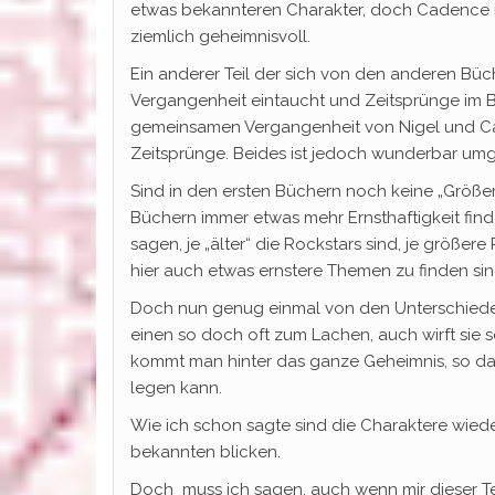
etwas bekannteren Charakter, doch Cadence i
ziemlich geheimnisvoll.
Ein anderer Teil der sich von den anderen Büche
Vergangenheit eintaucht und Zeitsprünge im Bu
gemeinsamen Vergangenheit von Nigel und C
Zeitsprünge. Beides ist jedoch wunderbar um
Sind in den ersten Büchern noch keine „Größer
Büchern immer etwas mehr Ernsthaftigkeit find
sagen, je „älter“ die Rockstars sind, je größe
hier auch etwas ernstere Themen zu finden sind,
Doch nun genug einmal von den Unterschieden 
einen so doch oft zum Lachen, auch wirft sie 
kommt man hinter das ganze Geheimnis, so das
legen kann.
Wie ich schon sagte sind die Charaktere wiede
bekannten blicken.
Doch muss ich sagen, auch wenn mir dieser Teil