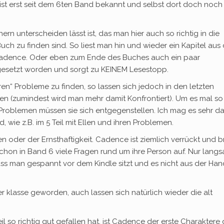
st erst seit dem 6ten Band bekannt und selbst dort doch noch
rn unterscheiden lässt ist, das man hier auch so richtig in die
ch zu finden sind. So liest man hin und wieder ein Kapitel aus 
adence. Oder eben zum Ende des Buches auch ein paar
gesetzt worden und sorgt zu KEINEM Lesestopp.
en“ Probleme zu finden, so lassen sich jedoch in den letzten
en (zumindest wird man mehr damit Konfrontiert). Um es mal so
re Problemen müssen sie sich entgegenstellen. Ich mag es sehr d
 wie z.B. im 5 Teil mit Ellen und ihren Problemen.
oder der Ernsthaftigkeit. Cadence ist ziemlich verrückt und b
schon in Band 6 viele Fragen rund um ihre Person auf. Nur lang
s man gespannt vor dem Kindle sitzt und es nicht aus der Han
r klasse geworden, auch lassen sich natürlich wieder die alt
 so richtig gut gefallen hat, ist Cadence der erste Charaktere