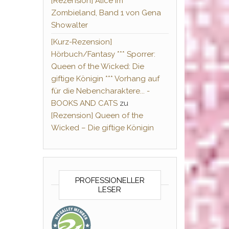
[Rezension] Alice im
Zombieland, Band 1 von Gena
Showalter
[Kurz-Rezension]
Hörbuch/Fantasy *** Sporrer:
Queen of the Wicked: Die
giftige Königin *** Vorhang auf
für die Nebencharaktere... -
BOOKS AND CATS
zu
[Rezension] Queen of the
Wicked – Die giftige Königin
PROFESSIONELLER
LESER