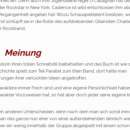
enheit ein. Denn auch ihre Jugendliebe Nigel O’Callaghan hat d
ter Rockstar in New York. Cadence ist wild entschlossen ihm all
r Vergangenheit angetan hat. Wozu Schauspieltalent besitzen, w
 schlüpft sie in die Rolle des aufstrebenden Gitarristen Charl
der Rockband…
Meinung
torin ihren tollen Schreibstil beibehalten und das Buch ist wie 
ichte spielt zum Teil Parallel zum 6ten Band, dort hatte man
ungen ihrer verrückten Ideen angetroffen.
haraktere immer Frech sind und eine eigene Persönlichkeit habe
rakter Vorzuweisen hat, so hat aber doch jeder seine eigene k
 den anderen Unterscheiden, denn nach dem man sich sonst imm
 man das ganze nun eher von einer außenstehenden (ähnlich wie
mmer ein wenig innerhalb der Gruppe abgespielt mit einem schon