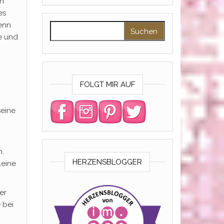
en
es
enn
Suchen nach:
ie und
FOLGT MIR AUF
seine
n.
HERZENSBLOGGER
leine
er
 bei