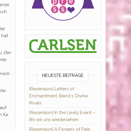
manze
noch
ele
 hat
u. Der
nte
 mich
NEUESTE BEITRÄGE
[Rezension] Letters of
che
Enchantment, Band 1: Divine
Rivals
auf
[Rezension] In the Likely Event –
 für
Bis wir uns wiedersehen
[Rezension] A Forgery of Fate