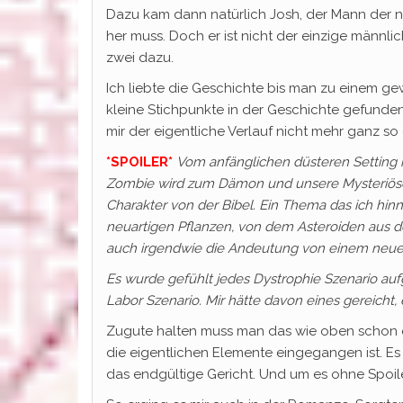
Dazu kam dann natürlich Josh, der Mann der nic
her muss. Doch er ist nicht der einzige männli
zwei dazu.
Ich liebte die Geschichte bis man zu einem 
kleine Stichpunkte in der Geschichte gefund
mir der eigentliche Verlauf nicht mehr ganz so 
*SPOILER*
Vom anfänglichen düsteren Setting 
Zombie wird zum Dämon und unsere Mysteriöse
Charakter von der Bibel. Ein Thema das ich hi
neuartigen Pflanzen, von dem Asteroiden aus de
auch irgendwie die Andeutung von einem neuen
Es wurde gefühlt jedes Dystrophie Szenario au
Labor Szenario. Mir hätte davon eines gereicht
Zugute halten muss man das wie oben schon er
die eigentlichen Elemente eingegangen ist. Es
das endgültige Gericht. Und um es ohne Spoile