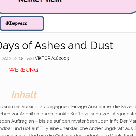
Days of Ashes and Dust
Von
VIKTORIA162003
, 2020
0
WERBUNG
Inhalt
 anderen mit Vorsicht zu begegnen. Einzige Ausnahme: die Saver. 
hen vor Angriffen durch dunkle Kräfte zu schützen. Als jüngste
den Auftrag an – bis sie auf den mysteriösen Josh trifft. Der M
bar und übt auf Tilly eine unerklärliche Anziehungskraft aus.
 verinnerlicht. Und um die Welt vor der endgültigen Dunkelheit 