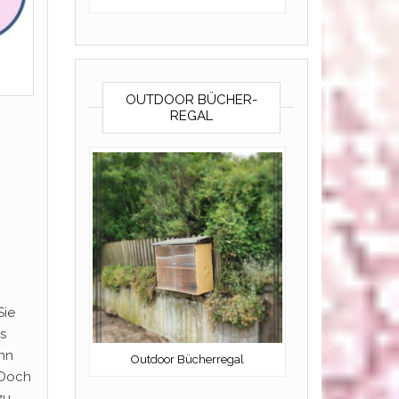
OUTDOOR BÜCHER-
REGAL
Sie
s
ann
Outdoor Bücherregal
 Doch
zu