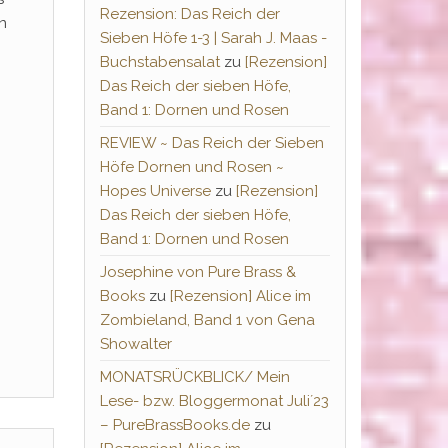
Rezension: Das Reich der
n
Sieben Höfe 1-3 | Sarah J. Maas -
Buchstabensalat
zu
[Rezension]
Das Reich der sieben Höfe,
Band 1: Dornen und Rosen
REVIEW ~ Das Reich der Sieben
Höfe Dornen und Rosen ~
Hopes Universe
zu
[Rezension]
Das Reich der sieben Höfe,
Band 1: Dornen und Rosen
Josephine von Pure Brass &
Books
zu
[Rezension] Alice im
Zombieland, Band 1 von Gena
Showalter
MONATSRÜCKBLICK/ Mein
Lese- bzw. Bloggermonat Juli´23
– PureBrassBooks.de
zu