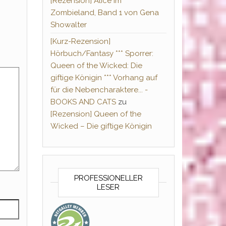
[Rezension] Alice im
Zombieland, Band 1 von Gena
Showalter
[Kurz-Rezension]
Hörbuch/Fantasy *** Sporrer:
Queen of the Wicked: Die
giftige Königin *** Vorhang auf
für die Nebencharaktere... -
BOOKS AND CATS
zu
[Rezension] Queen of the
Wicked – Die giftige Königin
PROFESSIONELLER
LESER