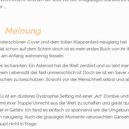
r …
Meinung
nderschönen Cover und dem tollen Klappentext neugierig hat
Mal schon auf dem Schirm doch ist es mein erstes Buch von ihr. I
ch am Anfang wahnsinnig fesseln.
 wir es kannten. Ein Asteroid hat die Welt zerstört und so lebt man
 Lebensstil der fast unmenschlich ist. Doch sie ist ein Saver, 
schen zu beschützen. Sowohl vor der Menschheit selbst und al
Es ist ein düsteres Dystrophie Setting mit einer „Art“ Zombie und
 mit ihrer Truppe Unrecht aus der Welt zu schaffen und gerät d
er in Gefahr. Ich fand es einfach so spannend wie die Umgebu
ch neugierig. Auch die grausigen Momente verursachten Gänse
pt nicht in Frage.