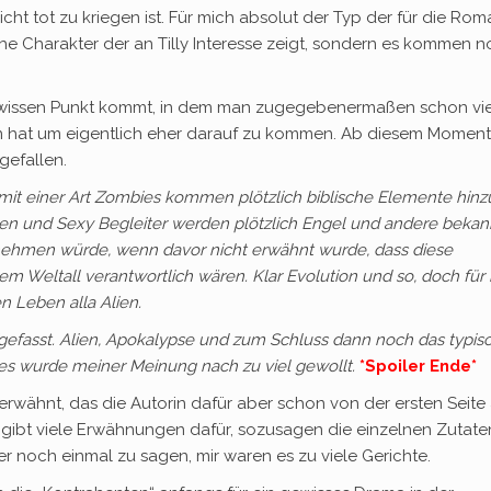
ht tot zu kriegen ist. Für mich absolut der Typ der für die Ro
che Charakter der an Tilly Interesse zeigt, sondern es kommen 
gewissen Punkt kommt, in dem man zugegebenermaßen schon vi
en hat um eigentlich eher darauf zu kommen. Ab diesem Moment
gefallen.
mit einer Art Zombies kommen plötzlich biblische Elemente hinz
n und Sexy Begleiter werden plötzlich Engel und andere bekan
nnehmen würde, wenn davor nicht erwähnt wurde, dass diese
m Weltall verantwortlich wären. Klar Evolution und so, doch für
 Leben alla Alien.
fgefasst. Alien, Apokalypse und zum Schluss dann noch das typis
, es wurde meiner Meinung nach zu viel gewollt.
*Spoiler Ende*
wähnt, das die Autorin dafür aber schon von der ersten Seite 
 gibt viele Erwähnungen dafür, sozusagen die einzelnen Zutaten
r noch einmal zu sagen, mir waren es zu viele Gerichte.