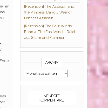
ie mir
[Rezension] The Assassin and
das
the Princess, Band 1: Warrior
chen
Princess Assassin
e
[Rezension] The Four Winds,
r
Band 4: The East Wind – Reich
aus Sturm und Flammen
er
y
n Ende
ARCHIV
Archiv
NEUESTE
lles
KOMMENTARE
ehen
s