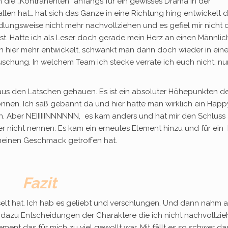
 die „Kontrahenten“ anfangs für ein gewisses Drama in der
en hat… hat sich das Ganze in eine Richtung hing entwickelt d
ndlungsweise nicht mehr nachvollziehen und es gefiel mir nicht 
st. Hatte ich als Leser doch gerade mein Herz an einen Männli
ch hier mehr entwickelt, schwankt man dann doch wieder in ein
uschung. In welchem Team ich stecke verrate ich euch nicht, nu
us den Latschen gehauen. Es ist ein absoluter Höhepunkten d
nnen. Ich saß gebannt da und hier hätte man wirklich ein Happ
ber NEIIIIIINNNNNN, es kam anders und hat mir den Schluss
ider nicht nennen. Es kam ein erneutes Element hinzu und für ei
 meinen Geschmack getroffen hat.
Fazit
elt hat. Ich hab es geliebt und verschlungen. Und dann nahm a
t, dazu Entscheidungen der Charaktere die ich nicht nachvollzi
ent das für mich zu viel gewollt war. Mit fällt es so schwer da