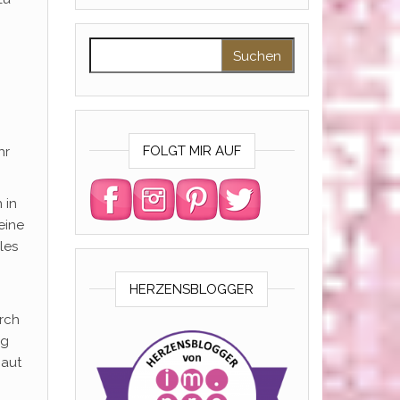
Suchen nach:
FOLGT MIR AUF
hr
 in
eine
les
HERZENSBLOGGER
urch
ng
haut