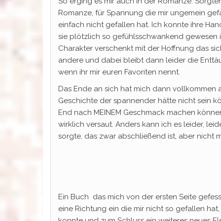
So erging es mir auch in der Romanze. Sorgten
Romanze, für Spannung die mir ungemein gefall
einfach nicht gefallen hat. Ich konnte ihre Ha
sie plötzlich so gefühlsschwankend gewesen i
Charakter verschenkt mit der Hoffnung das si
andere und dabei bleibt dann leider die Enttä
wenn ihr mir euren Favoriten nennt.
Das Ende an sich hat mich dann vollkommen a
Geschichte der spannender hätte nicht sein kö
End nach MEINEM Geschmack machen können. A
wirklich versaut. Anders kann ich es leider, le
sorgte, das zwar abschließend ist, aber nicht
Ein Buch das mich von der ersten Seite gefess
eine Richtung ein die mir nicht so gefallen ha
konnte und zum Schluss ein weiteres neues Elem