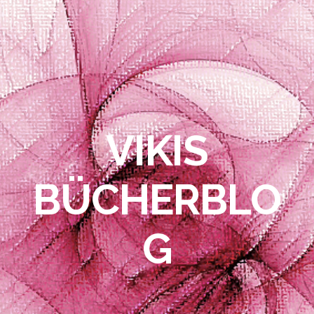
VIKIS
BÜCHERBLO
G