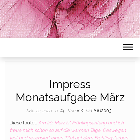
Impress
Monatsaufgabe März
Von
VIKTORIA162003
März 22, 2020
0
Diese lautet:
Am 20. März ist Frühlingsanfang und ich
freue mich schon so auf die warmen Tage. Deswegen
lest und rezensiert einen Titel auf dem Frühlingsfarben