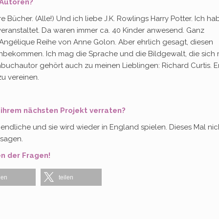
 Autoren?
hre Bücher. (Alle!) Und ich liebe J.K. Rowlings Harry Potter. Ich ha
 veranstaltet. Da waren immer ca. 40 Kinder anwesend. Ganz
 Angélique Reihe von Anne Golon. Aber ehrlich gesagt, diesen
inbekommen. Ich mag die Sprache und die Bildgewalt, die sich 
hbuchautor gehört auch zu meinen Lieblingen: Richard Curtis. E
zu vereinen.
n ihrem nächsten Projekt verraten?
endliche und sie wird wieder in England spielen. Dieses Mal nich
 sagen.
n der Fragen!
len
teilen