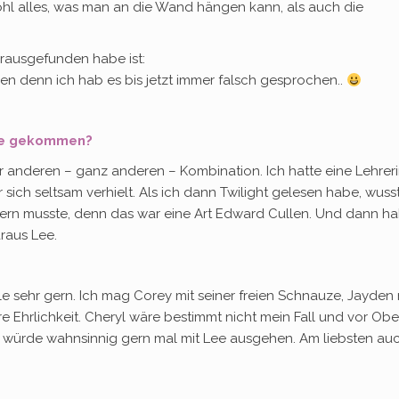
hl alles, was man an die Wand hängen kann, als auch die
rausgefunden habe ist:
issen denn ich hab es bis jetzt immer falsch gesprochen..
ogie gekommen?
er anderen – ganz anderen – Kombination. Ich hatte eine Lehreri
 sich seltsam verhielt. Als ich dann Twilight gelesen habe, wuss
dern musste, denn das war eine Art Edward Cullen. Und dann h
araus Lee.
le sehr gern. Ich mag Corey mit seiner freien Schnauze, Jayden 
hre Ehrlichkeit. Cheryl wäre bestimmt nicht mein Fall und vor Ob
h würde wahnsinnig gern mal mit Lee ausgehen. Am liebsten auc