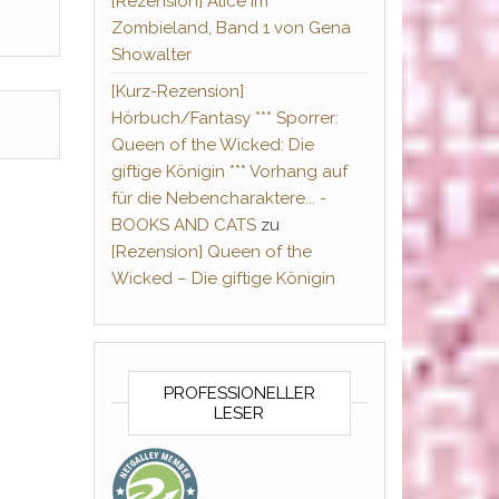
[Rezension] Alice im
Zombieland, Band 1 von Gena
Showalter
[Kurz-Rezension]
Hörbuch/Fantasy *** Sporrer:
Queen of the Wicked: Die
giftige Königin *** Vorhang auf
für die Nebencharaktere... -
BOOKS AND CATS
zu
[Rezension] Queen of the
Wicked – Die giftige Königin
PROFESSIONELLER
LESER