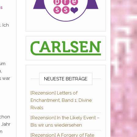
es
. Ich
zum
,
s war
NEUESTE BEITRÄGE
[Rezension] Letters of
Enchantment, Band 1: Divine
Rivals
schon
[Rezension] In the Likely Event –
 Jahr
Bis wir uns wiedersehen
en
[Rezension] A Forgery of Fate