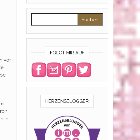
Suchen nach:
FOLGT MIR AUF
n vor
te
abe
HERZENSBLOGGER
mit
eron
h in