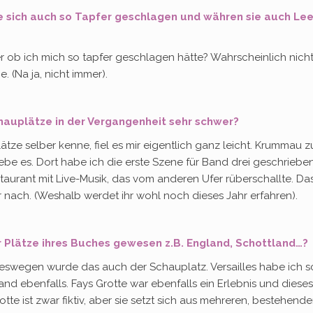
sie sich auch so Tapfer geschlagen und währen sie auch Le
r ob ich mich so tapfer geschlagen hätte? Wahrscheinlich nicht
. (Na ja, nicht immer).
chauplätze in der Vergangenheit sehr schwer?
lätze selber kenne, fiel es mir eigentlich ganz leicht. Krummau 
iebe es. Dort habe ich die erste Szene für Band drei geschrieben
urant mit Live-Musik, das vom anderen Ufer rüberschallte. Da
mir nach. (Weshalb werdet ihr wohl noch dieses Jahr erfahren).
er Plätze ihres Buches gewesen z.B. England, Schottland…?
deswegen wurde das auch der Schauplatz. Versailles habe ich 
nd ebenfalls. Fays Grotte war ebenfalls ein Erlebnis und dieses
te ist zwar fiktiv, aber sie setzt sich aus mehreren, bestehend