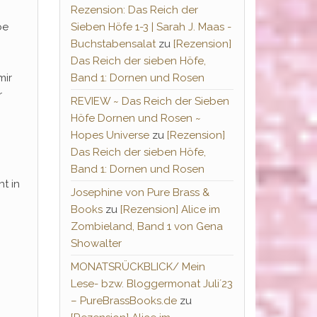
Rezension: Das Reich der
be
Sieben Höfe 1-3 | Sarah J. Maas -
Buchstabensalat
zu
[Rezension]
Das Reich der sieben Höfe,
mir
Band 1: Dornen und Rosen
r
REVIEW ~ Das Reich der Sieben
Höfe Dornen und Rosen ~
Hopes Universe
zu
[Rezension]
Das Reich der sieben Höfe,
Band 1: Dornen und Rosen
t in
Josephine von Pure Brass &
Books
zu
[Rezension] Alice im
Zombieland, Band 1 von Gena
Showalter
MONATSRÜCKBLICK/ Mein
Lese- bzw. Bloggermonat Juli´23
– PureBrassBooks.de
zu