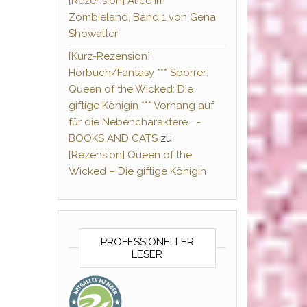
[Rezension] Alice im
Zombieland, Band 1 von Gena
Showalter
[Kurz-Rezension]
Hörbuch/Fantasy *** Sporrer:
Queen of the Wicked: Die
giftige Königin *** Vorhang auf
für die Nebencharaktere... -
BOOKS AND CATS
zu
[Rezension] Queen of the
Wicked – Die giftige Königin
PROFESSIONELLER
LESER