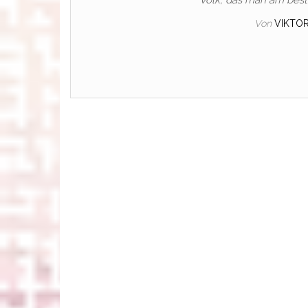
Volk, das man am beste
Von
VIKTO