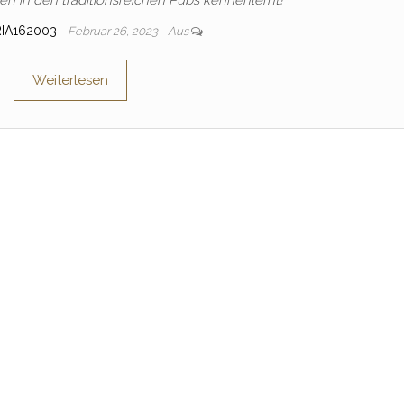
n in den traditionsreichen Pubs kennenlernt!
RIA162003
Februar 26, 2023
Aus
Weiterlesen