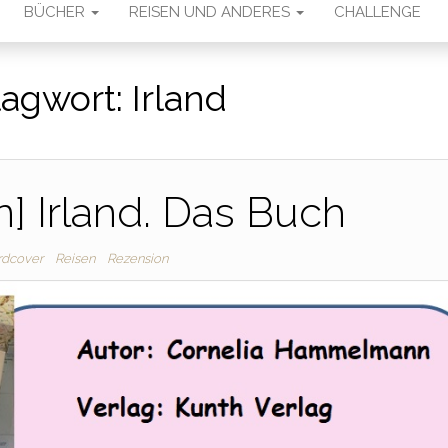
BÜCHER
REISEN UND ANDERES
CHALLENGE
lagwort:
Irland
n] Irland. Das Buch
rdcover
Reisen
Rezension