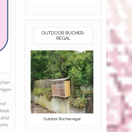
OUTDOOR BÜCHER-
REGAL
schen
enigen
,
und
Heide
sind
Outdoor Bücherregal
sche