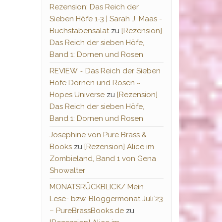
Rezension: Das Reich der
Sieben Höfe 1-3 | Sarah J. Maas -
Buchstabensalat
zu
[Rezension]
Das Reich der sieben Höfe,
Band 1: Dornen und Rosen
REVIEW ~ Das Reich der Sieben
Höfe Dornen und Rosen ~
Hopes Universe
zu
[Rezension]
Das Reich der sieben Höfe,
Band 1: Dornen und Rosen
Josephine von Pure Brass &
Books
zu
[Rezension] Alice im
Zombieland, Band 1 von Gena
Showalter
MONATSRÜCKBLICK/ Mein
Lese- bzw. Bloggermonat Juli´23
– PureBrassBooks.de
zu